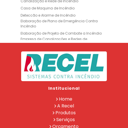
Canalização e Rede de Incêndio
Casa de Maquina de Incêndio
Deteccão e Alarme de Incêndio
Elaboração de Plano de Emergência Contra
Incêndio
Elaboração de Projeto de Combate a Incêndio
Empresa de Canalizações e Redes de
Incêndio
Empresa de Extintores
Empresa de Formação de Brigada
Empresa de Instalação de Luminária de
Emergência
Empresa de Instalação de para Raio
Empresa de Legalização CBMERJ
Institucional
Empresa de Manutenção de Extintores
Empresa de Projeto de Segurança Contra
Home
Incêndio
A Recel
Empresa de Recarga de Extintores
Produtos
Empresa de Treinamento de Brigada
Serviços
Extintor Ap 10lt
Extintor Co2 6 Kg
Orçamento