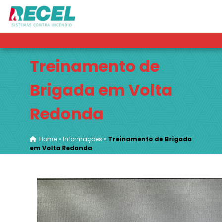
Treinamento de
Brigada em Volta
Redonda
Home
»
Informações
»
Treinamento de Brigada
em Volta Redonda