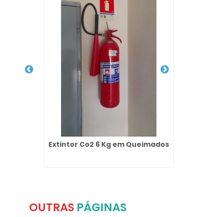
intores
Extintor Co2 6 Kg em Queimados
Empres
OUTRAS
PÁGINAS