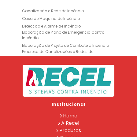
Canalização e Rede de Incêndio
Casa de Maquina de Incêndio
Deteccão e Alarme de Incêndio
Elaboração de Plano de Emergência Contra
Incêndio
Elaboração de Projeto de Combate a Incêndio
Empresa de Canalizações e Redes de
Incêndio
Empresa de Extintores
Empresa de Formação de Brigada
Empresa de Instalação de Luminária de
Emergência
Empresa de Instalação de para Raio
Empresa de Legalização CBMERJ
Institucional
Empresa de Manutenção de Extintores
Empresa de Projeto de Segurança Contra
Home
Incêndio
A Recel
Empresa de Recarga de Extintores
Produtos
Empresa de Treinamento de Brigada