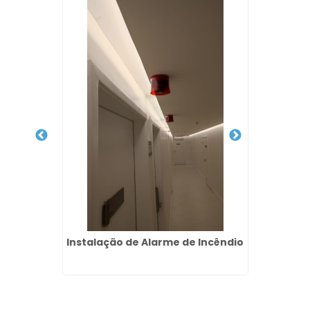
ord Roxo
Instalação de Alarme de Incêndio
Projet
In