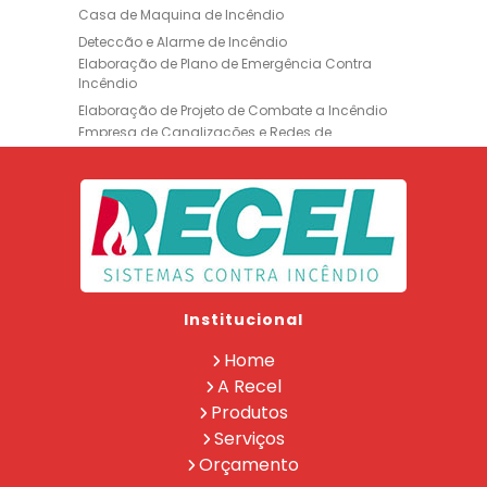
Casa de Maquina de Incêndio
Deteccão e Alarme de Incêndio
Elaboração de Plano de Emergência Contra
Incêndio
Elaboração de Projeto de Combate a Incêndio
Empresa de Canalizações e Redes de
Incêndio
Empresa de Extintores
Empresa de Formação de Brigada
Empresa de Instalação de Luminária de
Emergência
Empresa de Instalação de para Raio
Empresa de Legalização CBMERJ
Institucional
Empresa de Manutenção de Extintores
Empresa de Projeto de Segurança Contra
Home
Incêndio
A Recel
Empresa de Recarga de Extintores
Produtos
Empresa de Treinamento de Brigada
Serviços
Extintor Ap 10lt
Extintor Co2 6 Kg
Orçamento
Extintor de Co2
Extintor Pqs