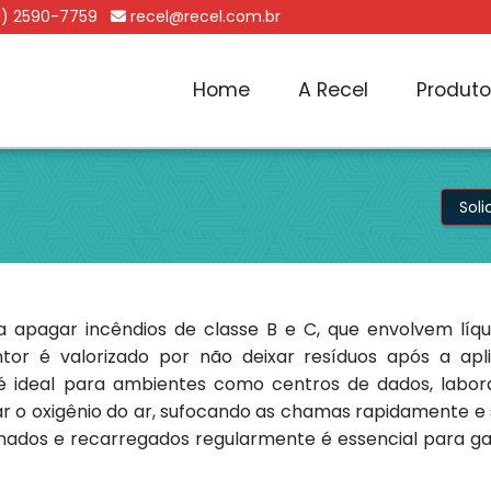
1) 2590-7759
recel@recel.com.br
Home
A Recel
Produt
Sol
 apagar incêndios de classe B e C, que envolvem líqui
intor é valorizado por não deixar resíduos após a ap
 é ideal para ambientes como centros de dados, labora
ocar o oxigênio do ar, sufocando as chamas rapidamente 
onados e recarregados regularmente é essencial para gar