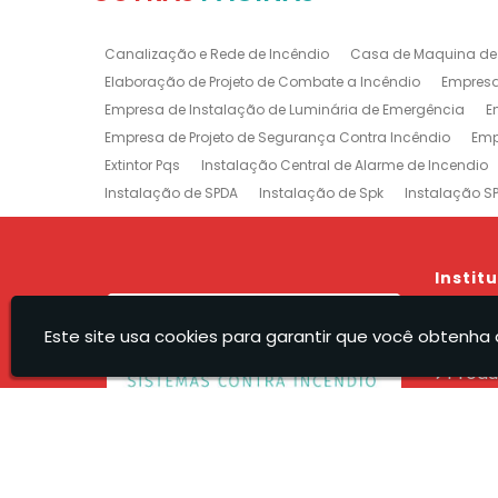
Canalização e Rede de Incêndio
Casa de Maquina de
Elaboração de Projeto de Combate a Incêndio
Empresa
Empresa de Instalação de Luminária de Emergência
E
Empresa de Projeto de Segurança Contra Incêndio
Emp
Extintor Pqs
Instalação Central de Alarme de Incendio
Instalação de SPDA
Instalação de Spk
Instalação S
Manutenção e Instalação de SPDA
Projeto de Detecção
Projeto Rede de Sprinklers
Recarga e Manutenção e Exti
Treinamento de Brigada
Empresa de Manutenção de E
Instit
Prevenção e Combate a Incêndio na Barra da Tijuca
P
Hom
Sistemas de Combate a Incêndio no Rio de Janeiro
Ma
Este site usa cookies para garantir que você obtenha 
A Rec
Empresa de Projeto de Incêndio Zona Sul
Produ
Servi
Orça
Recel - Sistemas Contra Incendio Eireli