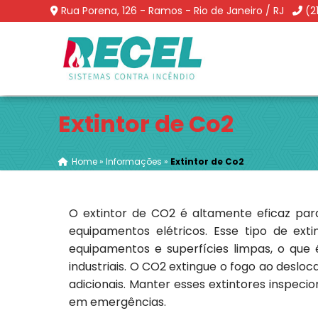
Rua Porena, 126 - Ramos - Rio de Janeiro / RJ
(2
Extintor de Co2
Home
»
Informações
»
Extintor de Co2
O extintor de CO2 é altamente eficaz para
equipamentos elétricos. Esse tipo de ext
equipamentos e superfícies limpas, o que
industriais. O CO2 extingue o fogo ao desl
adicionais. Manter esses extintores inspeci
em emergências.