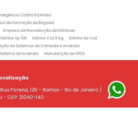
mergência Contra Incêndio
sa de Formação de Brigada
Empresa de Manutenção de Extintores
Extintor Ap 10lt
Extintor Co2 6 Kg
Extintor de Co2
lação de Sistemas de Combate a Incêndio
Sistema de Incendio
Manutenção de SPDA
rojeto de Sistema de Combate a Incendio
dio
Treinamento Brigada de Incêndio
Empresa de Extintores no Rio de Janeiro
ocalização
e a Incêndio na Barra da Tijuca
Rua Porena, 126 - Ramos - Rio de Janeiro /
êndio Rio de Janeiro
J - CEP: 21040-140