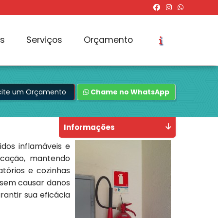
os
Serviços
Orçamento
icite um Orçamento
Chame no WhatsApp
Informações
dos inflamáveis e
licação, mantendo
tórios e cozinhas
e sem causar danos
antir sua eficácia