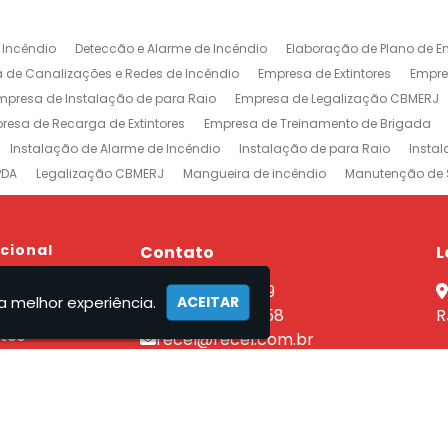
 Incêndio
Deteccão e Alarme de Incêndio
Elaboração de Plano de E
 de Canalizações e Redes de Incêndio
Empresa de Extintores
Empre
mpresa de Instalação de para Raio
Empresa de Legalização CBMERJ
resa de Recarga de Extintores
Empresa de Treinamento de Brigada
Instalação de Alarme de Incêndio
Instalação de para Raio
Insta
PDA
Legalização CBMERJ
Mangueira de incêndio
Manutenção de 
 e Alarme de Incêndio
Projeto de Prevenção e Combate à Incêndio
P
ntores
Rede de Sprinklers
Sistema de Prevenção e Combate a Incên
xtintores em Jacarepaguá
ucional
Empresa de Extintores na Barra da Tijuca
Contato
L
revenção e Combate a Incêndio no Rio de Janeiro
Sistemas de Combat
e
(21) 2590-7759
nutenção Sistema Preventivo Rio de Janeiro
Empresa de Projeto de Inc
a melhor experiência.
ACEITAR
el
(21) 96462-7358
R
tos
recel@recel.com.br
ços
mento