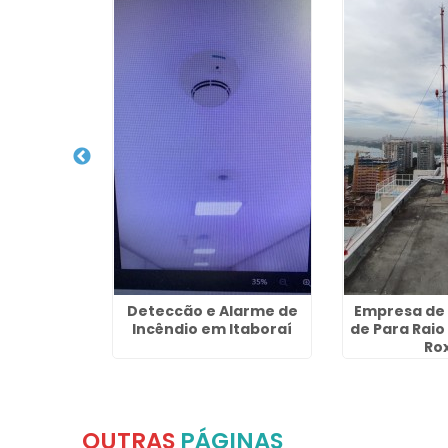
uina de
Deteccão e Alarme de
Empresa de 
 Niterói
Incêndio em Itaboraí
de Para Raio
Ro
OUTRAS
PÁGINAS