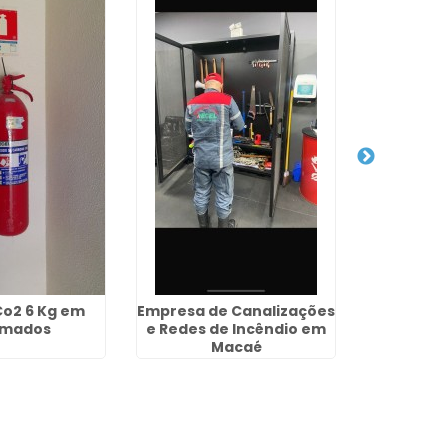
Co2 6 Kg em
Empresa de Canalizações
Empresa 
imados
e Redes de Incêndio em
de Lu
Macaé
Emergênc