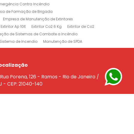
mergência Contra Incêndio
sa de Formação de Brigada
Empresa de Manutenção de Extintores
Extintor Ap 10lt
Extintor Co2 6 Kg
Extintor de Co2
lação de Sistemas de Combate a Incêndio
Sistema de Incendio
Manutenção de SPDA
rojeto de Sistema de Combate a Incendio
dio
Treinamento Brigada de Incêndio
Empresa de Extintores no Rio de Janeiro
ocalização
e a Incêndio na Barra da Tijuca
Rua Porena, 126 - Ramos - Rio de Janeiro /
êndio Rio de Janeiro
J - CEP: 21040-140