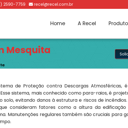
1) 2590-7759
recel@recel.com.br
Home
A Recel
Produt
m Mesquita
Sol
ita
stema de Proteção contra Descargas Atmosféricas, é
 Esse sistema, mais conhecido como para-raios, é proje
o solo, evitando danos à estrutura e riscos de incêndios
s, que consideram fatores como a altura da edificação
tema. Manutenções regulares também são cruciais para g
empo.