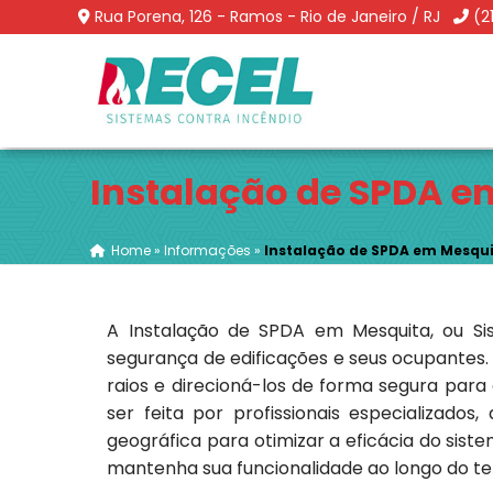
Rua Porena, 126 - Ramos - Rio de Janeiro / RJ
(2
Instalação de SPDA e
Home
»
Informações
»
Instalação de SPDA em Mesqu
A Instalação de SPDA em Mesquita, ou Si
segurança de edificações e seus ocupantes.
raios e direcioná-los de forma segura para 
ser feita por profissionais especializado
geográfica para otimizar a eficácia do sis
mantenha sua funcionalidade ao longo do t