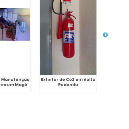
e Manutenção
Extintor de Co2 em Volta
Extint
ores em Magé
Redonda
Duque