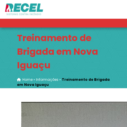
Treinamento de
Brigada em Nova
Iguaçu
Home
»
Informações
»
Treinamento de Brigada
em Nova Iguaçu