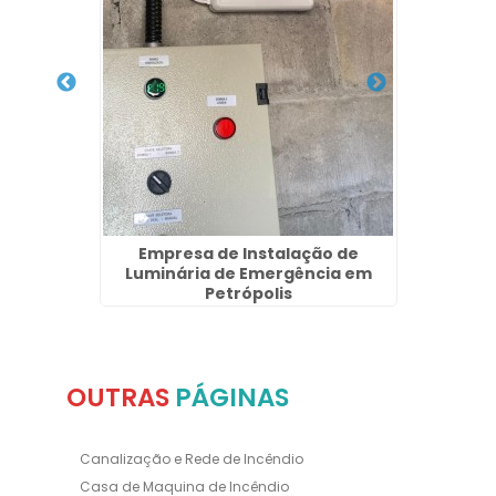
e Para
Empresa de Instalação de
Detec
s
Luminária de Emergência em
Petrópolis
OUTRAS
PÁGINAS
Canalização e Rede de Incêndio
Casa de Maquina de Incêndio