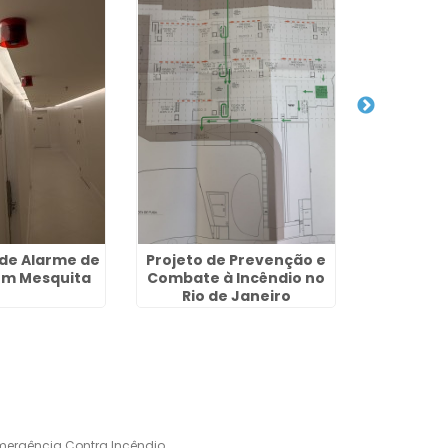
 de Alarme de
Projeto de Prevenção e
Projeto 
em Mesquita
Combate à Incêndio no
Alarme de 
Rio de Janeiro
de
mergência Contra Incêndio