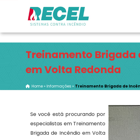
Rua Porena, 126 - Ramos - Rio de Janeiro / RJ
(2
Treinamento Brigada 
em Volta Redonda
Home
»
Informações
»
Treinamento Brigada de Incê
Se você está procurando por
especialistas em Treinamento
Brigada de Incêndio em Volta