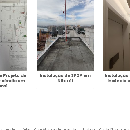
e Projeto de
Instalação de SPDA em
Instalação
ncêndio em
Niterói
Incêndio 
oraí
 Incêndio
Deteccão e Alarme de Incêndio
Elaboração de Plano de E