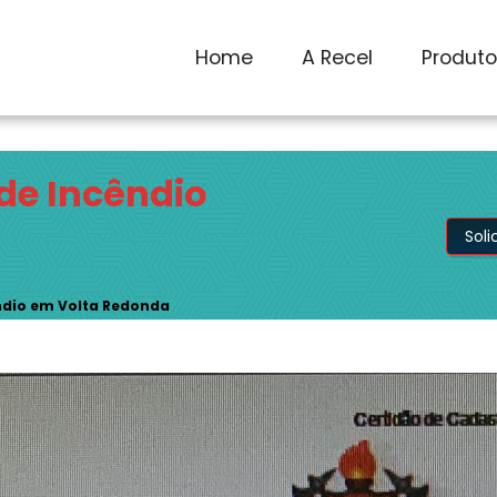
1) 2590-7759
recel@recel.com.br
Home
A Recel
Produt
de Incêndio
Sol
ndio em Volta Redonda