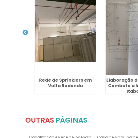
etecção e
Rede de Sprinklers em
Elaboração d
ncêndio
Volta Redonda
Combate a I
Itab
OUTRAS
PÁGINAS
Canalização e Rede de Incêndio
Casa de Maquina de