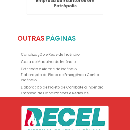
squita
Empresa de Extintores em
Instal
Petrópolis
I
OUTRAS
PÁGINAS
Canalização e Rede de Incêndio
Casa de Maquina de Incêndio
Deteccão e Alarme de Incêndio
Elaboração de Plano de Emergência Contra
Incêndio
Elaboração de Projeto de Combate a Incêndio
Empresa de Canalizações e Redes de
Incêndio
Empresa de Extintores
Empresa de Formação de Brigada
Empresa de Instalação de Luminária de
Emergência