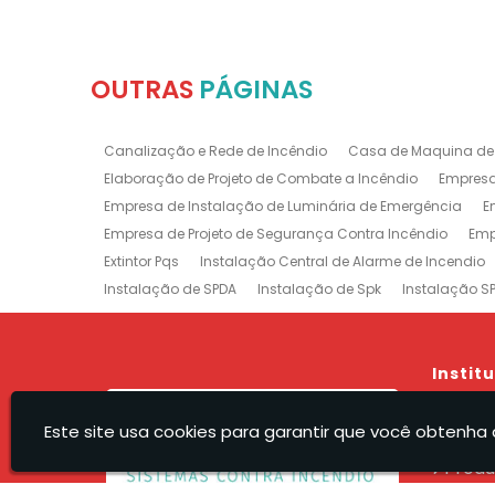
OUTRAS
PÁGINAS
Canalização e Rede de Incêndio
Casa de Maquina de
Elaboração de Projeto de Combate a Incêndio
Empresa
Empresa de Instalação de Luminária de Emergência
E
Empresa de Projeto de Segurança Contra Incêndio
Emp
Extintor Pqs
Instalação Central de Alarme de Incendio
Instalação de SPDA
Instalação de Spk
Instalação S
Manutenção e Instalação de SPDA
Projeto de Detecção
Projeto Rede de Sprinklers
Recarga e Manutenção e Exti
Treinamento de Brigada
Empresa de Manutenção de E
Instit
Prevenção e Combate a Incêndio na Barra da Tijuca
P
Hom
Sistemas de Combate a Incêndio no Rio de Janeiro
Ma
Este site usa cookies para garantir que você obtenha 
A Rec
Empresa de Projeto de Incêndio Zona Sul
Produ
Servi