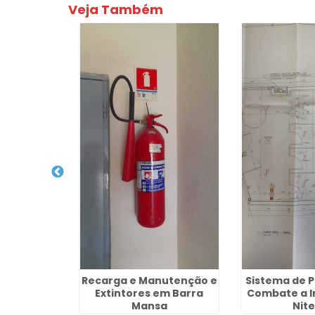
Veja Também
 Para Raio
Recarga e Manutenção e
Sistema de 
oraí
Extintores em Barra
Combate a I
Mansa
Nite