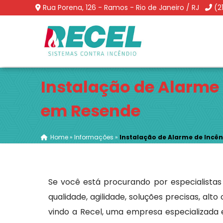
Rua Porena, 126 - Ramos - Rio de Janeiro / RJ
(2
Instalação de Alarme
em Resende
Home
»
Informações
»
Instalação de Alarme de Incê
Se você está procurando por especialista
qualidade, agilidade, soluções precisas, al
vindo a Recel, uma empresa especializada