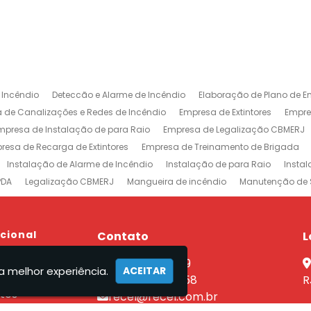
 Incêndio
Deteccão e Alarme de Incêndio
Elaboração de Plano de E
 de Canalizações e Redes de Incêndio
Empresa de Extintores
Empre
mpresa de Instalação de para Raio
Empresa de Legalização CBMERJ
resa de Recarga de Extintores
Empresa de Treinamento de Brigada
Instalação de Alarme de Incêndio
Instalação de para Raio
Insta
PDA
Legalização CBMERJ
Mangueira de incêndio
Manutenção de 
 e Alarme de Incêndio
Projeto de Prevenção e Combate à Incêndio
P
ntores
Rede de Sprinklers
Sistema de Prevenção e Combate a Incên
xtintores em Jacarepaguá
ucional
Empresa de Extintores na Barra da Tijuca
Contato
L
revenção e Combate a Incêndio no Rio de Janeiro
Sistemas de Combat
e
(21) 2590-7759
nutenção Sistema Preventivo Rio de Janeiro
Empresa de Projeto de Inc
a melhor experiência.
ACEITAR
el
(21) 96462-7358
R
tos
recel@recel.com.br
ços