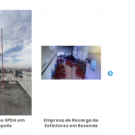
ão SPDA em
Empresa de Recarga de
Instala
ópolis
Extintores em Resende
Ca