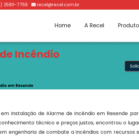
1) 2590-7759
recel@recel.com.br
Home
A Recel
Produt
 de Incêndio
Sol
ndio em Resende
s em Instalação de Alarme de Incêndio em Resende pa
to conhecimento técnico e preços justos, encontrou o lug
 em engenharia de combate a incêndios com recursos ef