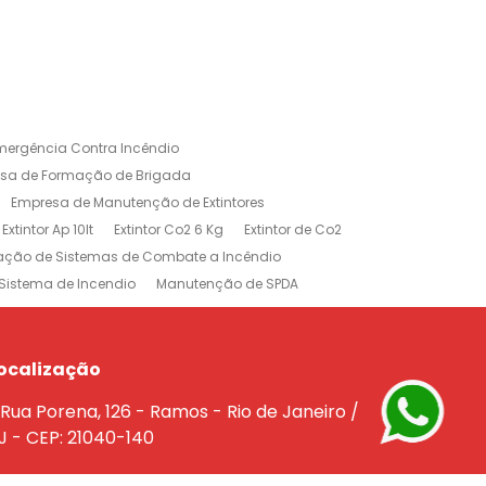
mergência Contra Incêndio
sa de Formação de Brigada
Empresa de Manutenção de Extintores
Extintor Ap 10lt
Extintor Co2 6 Kg
Extintor de Co2
lação de Sistemas de Combate a Incêndio
Sistema de Incendio
Manutenção de SPDA
rojeto de Sistema de Combate a Incendio
dio
Treinamento Brigada de Incêndio
Empresa de Extintores no Rio de Janeiro
ocalização
e a Incêndio na Barra da Tijuca
Rua Porena, 126 - Ramos - Rio de Janeiro /
êndio Rio de Janeiro
J - CEP: 21040-140