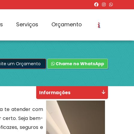
os
Serviços
Orçamento
icite um Orçamento
Chame no WhatsApp
Informações
ra te atender com
ar certo. Seja bem-
icazes, seguros e