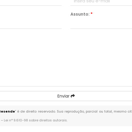
Assunto:
*
Enviar
 Resende
" é de direito reservado. Sua reprodução, parcial ou total, mesmo c
. –
Lei n° 9.610-98 sobre direitos autorais
.