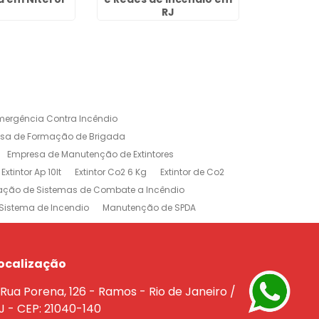
RJ
mergência Contra Incêndio
sa de Formação de Brigada
Empresa de Manutenção de Extintores
Extintor Ap 10lt
Extintor Co2 6 Kg
Extintor de Co2
lação de Sistemas de Combate a Incêndio
Sistema de Incendio
Manutenção de SPDA
rojeto de Sistema de Combate a Incendio
dio
Treinamento Brigada de Incêndio
Empresa de Extintores no Rio de Janeiro
ocalização
e a Incêndio na Barra da Tijuca
Rua Porena, 126 - Ramos - Rio de Janeiro /
êndio Rio de Janeiro
J - CEP: 21040-140