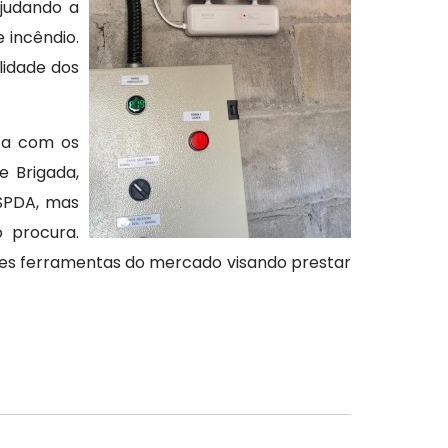
ajudando a
 incêndio.
lidade dos
nta com os
e Brigada,
 SPDA, mas
 procura.
res ferramentas do mercado visando prestar