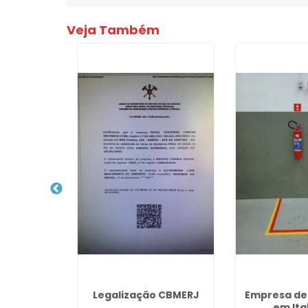
Veja Também
istema de
Legalização CBMERJ
Empresa de 
cendio em
em Ita