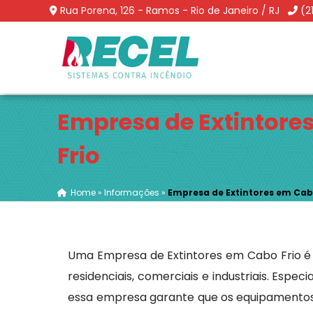
Rua Porena, 126 - Ramos - Rio de Janeiro / RJ
(2
Empresa de Extintore
Frio
Home
»
Informações
»
Empresa de Extintores em Cab
Uma Empresa de Extintores em Cabo Frio 
residenciais, comerciais e industriais. Espe
essa empresa garante que os equipamento