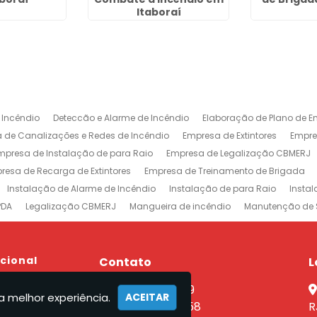
Itaboraí
 Incêndio
Deteccão e Alarme de Incêndio
Elaboração de Plano de E
 de Canalizações e Redes de Incêndio
Empresa de Extintores
Empre
mpresa de Instalação de para Raio
Empresa de Legalização CBMERJ
resa de Recarga de Extintores
Empresa de Treinamento de Brigada
Instalação de Alarme de Incêndio
Instalação de para Raio
Insta
PDA
Legalização CBMERJ
Mangueira de incêndio
Manutenção de 
 e Alarme de Incêndio
Projeto de Prevenção e Combate à Incêndio
P
ntores
Rede de Sprinklers
Sistema de Prevenção e Combate a Incên
xtintores em Jacarepaguá
ucional
Empresa de Extintores na Barra da Tijuca
Contato
L
revenção e Combate a Incêndio no Rio de Janeiro
Sistemas de Combat
e
(21) 2590-7759
nutenção Sistema Preventivo Rio de Janeiro
Empresa de Projeto de Inc
a melhor experiência.
ACEITAR
el
(21) 96462-7358
R