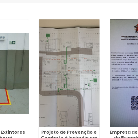
Extintores
Projeto de Prevenção e
Empresa de
boraí
Combate à Incêndio em
de Brigad