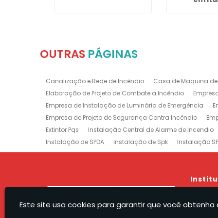
Roxo
OUTRAS
PÁGINAS
Canalização e Rede de Incêndio
Casa de Maquina de
Elaboração de Projeto de Combate a Incêndio
Empresa
Empresa de Instalação de Luminária de Emergência
E
Empresa de Projeto de Segurança Contra Incêndio
Emp
Extintor Pqs
Instalação Central de Alarme de Incendio
Instalação de SPDA
Instalação de Spk
Instalação S
Manutenção e Instalação de SPDA
Projeto de Detecção
Projeto Rede de Sprinklers
Recarga e Manutenção e Exti
Treinamento de Brigada
Empresa de Manutenção de E
Instit
Prevenção e Combate a Incêndio na Barra da Tijuca
P
Hom
Sistemas de Combate a Incêndio no Rio de Janeiro
Ma
Este site usa cookies para garantir que você obtenha 
A Rec
Empresa de Projeto de Incêndio Zona Sul