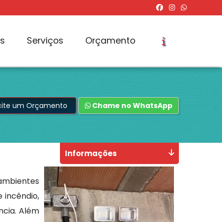
os
Serviços
Orçamento
icite um Orçamento
Chame no WhatsApp
Informações
ambientes
 incêndio,
cia. Além