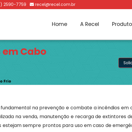
1) 2590-7759
recel@recel.com.br
Home
A Recel
Produt
s em Cabo
Sol
o Frio
é fundamental na prevenção e combate a incêndios em 
cializada na venda, manutenção e recarga de extintores de
s estejam sempre prontos para uso em caso de emergên