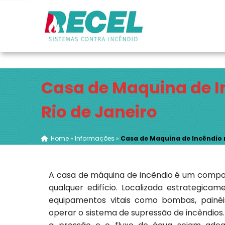
Rua Porena, 126 - Ramos - Rio de Janeiro / RJ
(2
Casa de Maquina de I
Rio de Janeiro
Home
»
Informações
»
Casa de Maquina de Incêndio n
A casa de máquina de incêndio é um compo
qualquer edifício. Localizada estrategicame
equipamentos vitais como bombas, painéis
operar o sistema de supressão de incêndios