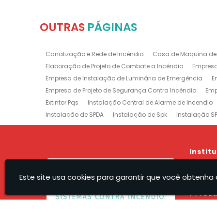
OUTRAS
PÁGINAS
Canalização e Rede de Incêndio
Casa de Maquina de
Elaboração de Projeto de Combate a Incêndio
Empresa
Empresa de Instalação de Luminária de Emergência
E
Empresa de Projeto de Segurança Contra Incêndio
Emp
Extintor Pqs
Instalação Central de Alarme de Incendio
Instalação de SPDA
Instalação de Spk
Instalação S
Manutenção e Instalação de SPDA
Projeto de Detecção
Projeto Rede de Sprinklers
Recarga e Manutenção e Exti
Treinamento de Brigada
Empresa de Manutenção de E
Instit
Prevenção e Combate a Incêndio na Barra da Tijuca
P
Hom
Sistemas de Combate a Incêndio no Rio de Janeiro
Ma
Este site usa cookies para garantir que você obtenha 
A Rec
Empresa de Projeto de Incêndio Zona Sul
Produ
Servi
Orça