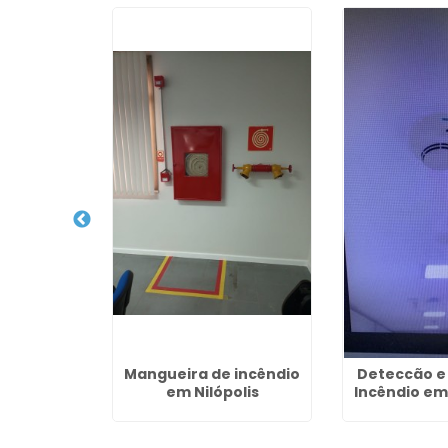
nstalação
Mangueira de incêndio
Deteccão e
ria de
em Nilópolis
Incêndio em
ia em
olis