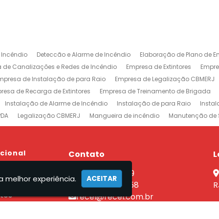
 Incêndio
Deteccão e Alarme de Incêndio
Elaboração de Plano de E
 de Canalizações e Redes de Incêndio
Empresa de Extintores
Empre
mpresa de Instalação de para Raio
Empresa de Legalização CBMERJ
resa de Recarga de Extintores
Empresa de Treinamento de Brigada
Instalação de Alarme de Incêndio
Instalação de para Raio
Insta
PDA
Legalização CBMERJ
Mangueira de incêndio
Manutenção de 
 e Alarme de Incêndio
Projeto de Prevenção e Combate à Incêndio
P
ntores
Rede de Sprinklers
Sistema de Prevenção e Combate a Incên
xtintores em Jacarepaguá
ucional
Empresa de Extintores na Barra da Tijuca
Contato
L
revenção e Combate a Incêndio no Rio de Janeiro
Sistemas de Combat
e
(21) 2590-7759
nutenção Sistema Preventivo Rio de Janeiro
Empresa de Projeto de Inc
a melhor experiência.
ACEITAR
el
(21) 96462-7358
R
tos
recel@recel.com.br
ços
mento