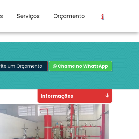
os
Serviços
Orçamento
icite um Orçamento
Chame no WhatsApp
Informações