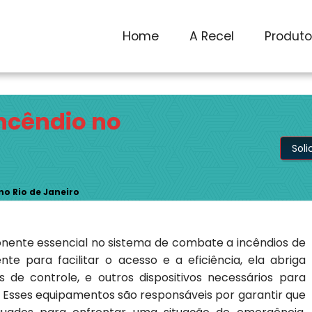
1) 2590-7759
recel@recel.com.br
Home
A Recel
Produt
ncêndio no
Sol
o Rio de Janeiro
nente essencial no sistema de combate a incêndios de
nte para facilitar o acesso e a eficiência, ela abriga
 de controle, e outros dispositivos necessários para
. Esses equipamentos são responsáveis por garantir que