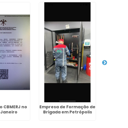
ão CBMERJ no
Empresa de Formação de
Empresa 
 Janeiro
Brigada em Petrópolis
Segur
Incêndi