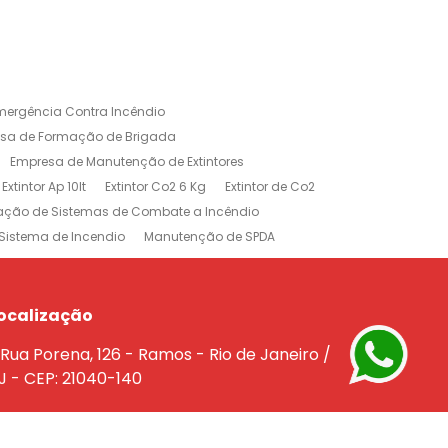
mergência Contra Incêndio
sa de Formação de Brigada
Empresa de Manutenção de Extintores
Extintor Ap 10lt
Extintor Co2 6 Kg
Extintor de Co2
lação de Sistemas de Combate a Incêndio
Sistema de Incendio
Manutenção de SPDA
rojeto de Sistema de Combate a Incendio
dio
Treinamento Brigada de Incêndio
Empresa de Extintores no Rio de Janeiro
ocalização
e a Incêndio na Barra da Tijuca
Rua Porena, 126 - Ramos - Rio de Janeiro /
êndio Rio de Janeiro
J - CEP: 21040-140