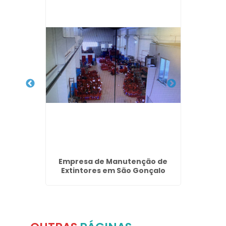
a de
Empresa de Manutenção de
Empres
s
Extintores em São Gonçalo