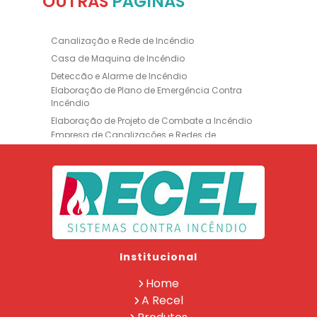
OUTRAS
PÁGINAS
Canalização e Rede de Incêndio
Casa de Maquina de Incêndio
Deteccão e Alarme de Incêndio
Elaboração de Plano de Emergência Contra
Incêndio
Elaboração de Projeto de Combate a Incêndio
Empresa de Canalizações e Redes de
Incêndio
Empresa de Extintores
Empresa de Formação de Brigada
Empresa de Instalação de Luminária de
Emergência
Empresa de Instalação de para Raio
Empresa de Legalização CBMERJ
Institucional
Empresa de Manutenção de Extintores
Empresa de Projeto de Segurança Contra
Home
Incêndio
A Recel
Empresa de Recarga de Extintores