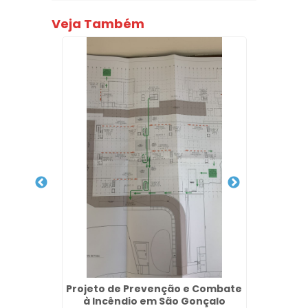
Veja Também
elford
Projeto de Prevenção e Combate
Empre
à Incêndio em São Gonçalo