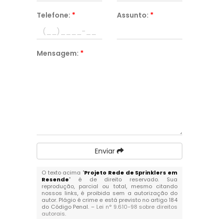
Telefone:
*
Assunto:
*
Mensagem:
*
Enviar
O texto acima "
Projeto Rede de Sprinklers em
Resende
" é de direito reservado. Sua
reprodução, parcial ou total, mesmo citando
nossos links, é proibida sem a autorização do
autor. Plágio é crime e está previsto no artigo 184
do Código Penal. –
Lei n° 9.610-98 sobre direitos
autorais
.