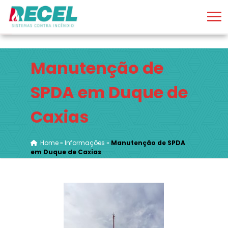
Manutenção de
SPDA em Duque de
Caxias
Home
»
Informações
»
Manutenção de SPDA
em Duque de Caxias