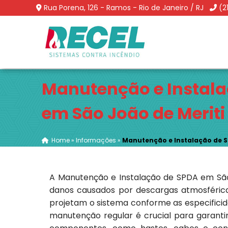
Rua Porena, 126 - Ramos - Rio de Janeiro / RJ
(2
Manutenção e Instal
em São João de Meriti
Home
»
Informações
»
Manutenção e Instalação de S
A Manutenção e Instalação de SPDA em São
danos causados por descargas atmosféricas.
projetam o sistema conforme as especificid
manutenção regular é crucial para garantir 