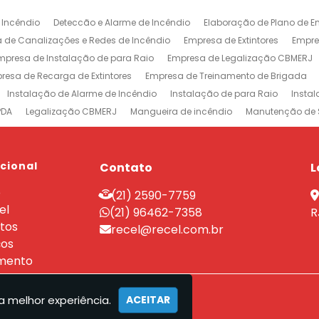
 Incêndio
Deteccão e Alarme de Incêndio
Elaboração de Plano de E
 de Canalizações e Redes de Incêndio
Empresa de Extintores
Empre
mpresa de Instalação de para Raio
Empresa de Legalização CBMERJ
resa de Recarga de Extintores
Empresa de Treinamento de Brigada
Instalação de Alarme de Incêndio
Instalação de para Raio
Insta
PDA
Legalização CBMERJ
Mangueira de incêndio
Manutenção de 
 e Alarme de Incêndio
Projeto de Prevenção e Combate à Incêndio
P
ntores
Rede de Sprinklers
Sistema de Prevenção e Combate a Incên
xtintores em Jacarepaguá
ucional
Empresa de Extintores na Barra da Tijuca
Contato
L
revenção e Combate a Incêndio no Rio de Janeiro
Sistemas de Combat
e
(21) 2590-7759
nutenção Sistema Preventivo Rio de Janeiro
Empresa de Projeto de Inc
el
(21) 96462-7358
R
tos
recel@recel.com.br
ços
mento
a melhor experiência.
ACEITAR