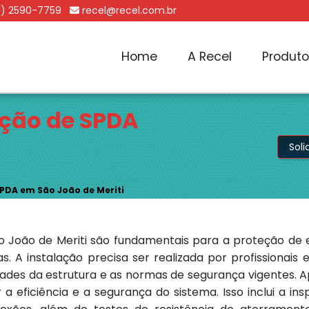
1) 2590-7759
recel@recel.com.br
Home
A Recel
Produt
ação de SPDA
Sol
PDA em São João de Meriti
 João de Meriti são fundamentais para a proteção de e
 A instalação precisa ser realizada por profissionais e
ades da estrutura e as normas de segurança vigentes. Ap
a eficiência e a segurança do sistema. Isso inclui a in