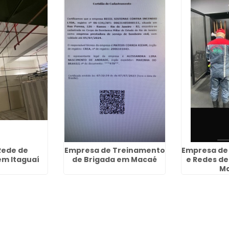
Rede de
Empresa de Treinamento
Empresa de
em Itaguaí
de Brigada em Macaé
e Redes de
M