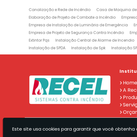
Canalização e Rede de Incêndio
Casa de Maquina de
Elaboração de Projeto de Combate a Incêndio
Empresa
Empresa de Instalação de Luminária de Emergência
E
Empresa de Projeto de Segurança Contra Incêndio
Emp
Extintor Pqs
Instalação Central de Alarme de Incendio
Instalação de SPDA
Instalação de Spk
Instalação S
Manutenção e Instalação de SPDA
Projeto de Detecção
Projeto Rede de Sprinklers
Recarga e Manutenção e Exti
Treinamento de Brigada
Empresa de Manutenção de E
Instit
Prevenção e Combate a Incêndio na Barra da Tijuca
P
Hom
Sistemas de Combate a Incêndio no Rio de Janeiro
Ma
A Rec
Empresa de Projeto de Incêndio Zona Sul
Produ
Servi
Orça
Recel - Sistemas Contra Incendio Eireli
Este site usa cookies para garantir que você obtenha 