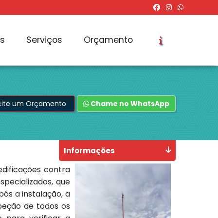
os
Serviços
Orçamento
icite um Orçamento
Chame no WhatsApp
Informações
dificações contra
specializados, que
ós a instalação, a
speção de todos os