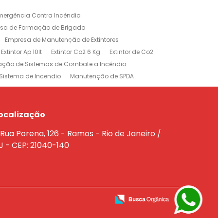
mergência Contra Incêndio
sa de Formação de Brigada
Empresa de Manutenção de Extintores
Extintor Ap 10lt
Extintor Co2 6 Kg
Extintor de Co2
lação de Sistemas de Combate a Incêndio
Sistema de Incendio
Manutenção de SPDA
rojeto de Sistema de Combate a Incendio
dio
Treinamento Brigada de Incêndio
Empresa de Extintores no Rio de Janeiro
ocalização
e a Incêndio na Barra da Tijuca
Rua Porena, 126 - Ramos - Rio de Janeiro /
êndio Rio de Janeiro
J - CEP: 21040-140