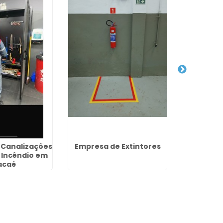
 Canalizações
Empresa de Extintores
Treiname
 Incêndio em
em Duq
acaé