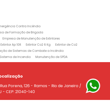
mergência Contra Incêndio
sa de Formação de Brigada
Empresa de Manutenção de Extintores
Extintor Ap 10lt
Extintor Co2 6 Kg
Extintor de Co2
lação de Sistemas de Combate a Incêndio
Sistema de Incendio
Manutenção de SPDA
rojeto de Sistema de Combate a Incendio
dio
Treinamento Brigada de Incêndio
Empresa de Extintores no Rio de Janeiro
ocalização
e a Incêndio na Barra da Tijuca
Rua Porena, 126 - Ramos - Rio de Janeiro /
êndio Rio de Janeiro
J - CEP: 21040-140