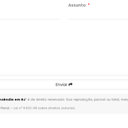
Assunto:
*
Enviar
ncêndio em RJ
" é de direito reservado. Sua reprodução, parcial ou total, m
 Penal. –
Lei n° 9.610-98 sobre direitos autorais
.