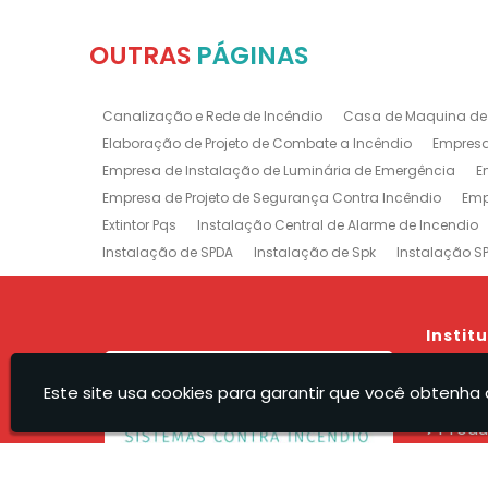
OUTRAS
PÁGINAS
Canalização e Rede de Incêndio
Casa de Maquina de
Elaboração de Projeto de Combate a Incêndio
Empresa
Empresa de Instalação de Luminária de Emergência
E
Empresa de Projeto de Segurança Contra Incêndio
Emp
Extintor Pqs
Instalação Central de Alarme de Incendio
Instalação de SPDA
Instalação de Spk
Instalação S
Manutenção e Instalação de SPDA
Projeto de Detecção
Projeto Rede de Sprinklers
Recarga e Manutenção e Exti
Treinamento de Brigada
Empresa de Manutenção de E
Instit
Prevenção e Combate a Incêndio na Barra da Tijuca
P
Hom
Sistemas de Combate a Incêndio no Rio de Janeiro
Ma
Este site usa cookies para garantir que você obtenha 
A Rec
Empresa de Projeto de Incêndio Zona Sul
Produ
Servi
Orça