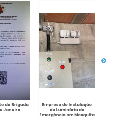
o de Brigada
Empresa de Instalação
Extintor A
de Janeiro
de Luminária de
de
Emergência em Mesquita