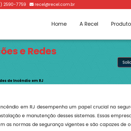
1) 2590-7759
recel@recel.com.br
Home
A Recel
Produt
ões e Redes
Sol
des de Incêndio em RJ
ncêndio em RJ desempenha um papel crucial na segura
, instalação e manutenção desses sistemas. Essas empre
om as normas de segurança vigentes e são capazes de 