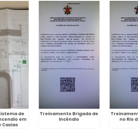
Sistema de
Treinamento Brigada de
Treinament
ncendio em
Incêndio
no Rio 
 Caxias