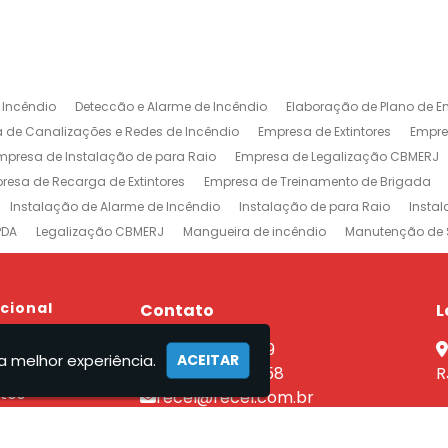
 Incêndio
Deteccão e Alarme de Incêndio
Elaboração de Plano de E
 de Canalizações e Redes de Incêndio
Empresa de Extintores
Empre
mpresa de Instalação de para Raio
Empresa de Legalização CBMERJ
resa de Recarga de Extintores
Empresa de Treinamento de Brigada
Instalação de Alarme de Incêndio
Instalação de para Raio
Insta
PDA
Legalização CBMERJ
Mangueira de incêndio
Manutenção de 
 e Alarme de Incêndio
Projeto de Prevenção e Combate à Incêndio
P
ntores
Rede de Sprinklers
Sistema de Prevenção e Combate a Incên
xtintores em Jacarepaguá
ucional
Empresa de Extintores na Barra da Tijuca
Contato
L
revenção e Combate a Incêndio no Rio de Janeiro
Sistemas de Combat
e
(21) 2590-7759
nutenção Sistema Preventivo Rio de Janeiro
Empresa de Projeto de Inc
a melhor experiência.
ACEITAR
el
(21) 96462-7358
R
tos
recel@recel.com.br
ços
mento