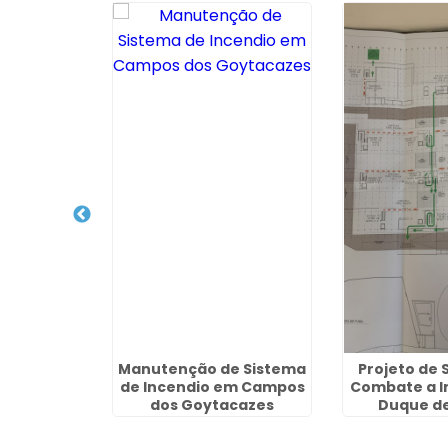
e Sistema
Manutenção de Sistema
Projeto de 
m Niterói
de Incendio em Campos
Combate a I
dos Goytacazes
Duque de