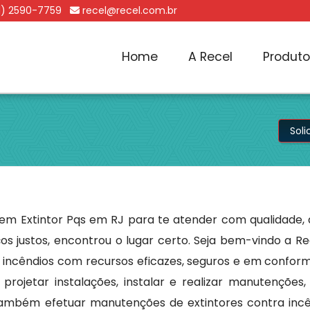
1) 2590-7759
recel@recel.com.br
Home
A Recel
Produt
Sol
em Extintor Pqs em RJ para te atender com qualidade, a
os justos, encontrou o lugar certo. Seja bem-vindo a 
incêndios com recursos eficazes, seguros e em conform
ojetar instalações, instalar e realizar manutenções, 
ambém efetuar manutenções de extintores contra incê