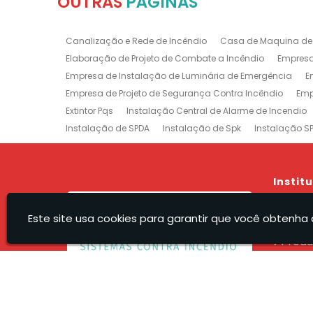
OUTRAS
PÁGINAS
Canalização e Rede de Incêndio
Casa de Maquina de
Elaboração de Projeto de Combate a Incêndio
Empresa
Empresa de Instalação de Luminária de Emergência
E
Empresa de Projeto de Segurança Contra Incêndio
Emp
Extintor Pqs
Instalação Central de Alarme de Incendio
Instalação de SPDA
Instalação de Spk
Instalação S
Manutenção e Instalação de SPDA
Projeto de Detecção
Projeto Rede de Sprinklers
Recarga e Manutenção e Exti
Treinamento de Brigada
Empresa de Manutenção de E
Instit
Prevenção e Combate a Incêndio na Barra da Tijuca
P
Hom
Sistemas de Combate a Incêndio no Rio de Janeiro
Ma
Este site usa cookies para garantir que você obtenha 
A Rec
Empresa de Projeto de Incêndio Zona Sul
Produ
Servi
Orça
Recel - Sistemas Contra Incendio Eireli