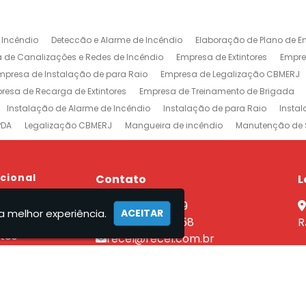
 Incêndio
Deteccão e Alarme de Incêndio
Elaboração de Plano de E
 de Canalizações e Redes de Incêndio
Empresa de Extintores
Empre
mpresa de Instalação de para Raio
Empresa de Legalização CBMERJ
resa de Recarga de Extintores
Empresa de Treinamento de Brigada
Instalação de Alarme de Incêndio
Instalação de para Raio
Insta
PDA
Legalização CBMERJ
Mangueira de incêndio
Manutenção de 
 e Alarme de Incêndio
Projeto de Prevenção e Combate à Incêndio
P
ntores
Rede de Sprinklers
Sistema de Prevenção e Combate a Incên
xtintores em Jacarepaguá
ucional
Empresa de Extintores na Barra da Tijuca
Contato
L
revenção e Combate a Incêndio no Rio de Janeiro
Sistemas de Combat
e
(21) 2590-7759
nutenção Sistema Preventivo Rio de Janeiro
Empresa de Projeto de Inc
a melhor experiência.
ACEITAR
el
(21) 96462-7358
R
tos
recel@recel.com.br
ços
mento