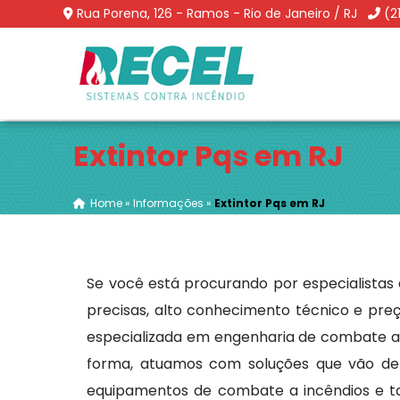
Rua Porena, 126 - Ramos - Rio de Janeiro / RJ
(2
Extintor Pqs em RJ
Home
»
Informações
»
Extintor Pqs em RJ
Se você está procurando por especialistas 
precisas, alto conhecimento técnico e preç
especializada em engenharia de combate a 
forma, atuamos com soluções que vão de pr
equipamentos de combate a incêndios e t