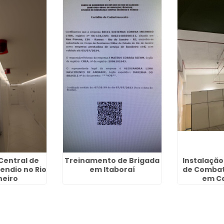
Central de
Treinamento de Brigada
Instalação
endio no Rio
em Itaboraí
de Combat
neiro
em Ca