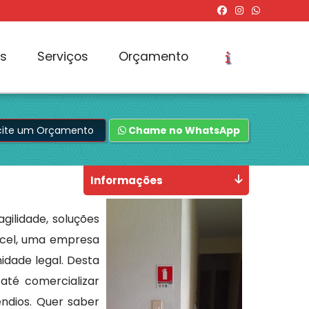
os
Serviços
Orçamento
icite um Orçamento
Chame no WhatsApp
Informações
gilidade, soluções
Recel, uma empresa
idade legal. Desta
até comercializar
ndios. Quer saber