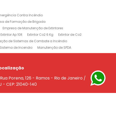
mergência Contra Incêndio
sa de Formação de Brigada
Empresa de Manutenção de Extintores
Extintor Ap 10lt
Extintor Co2 6 Kg
Extintor de Co2
lação de Sistemas de Combate a Incêndio
Sistema de Incendio
Manutenção de SPDA
rojeto de Sistema de Combate a Incendio
dio
Treinamento Brigada de Incêndio
Empresa de Extintores no Rio de Janeiro
ocalização
e a Incêndio na Barra da Tijuca
Rua Porena, 126 - Ramos - Rio de Janeiro /
êndio Rio de Janeiro
J - CEP: 21040-140