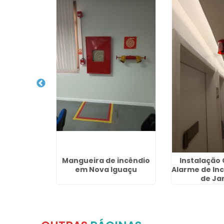
nalizações
Mangueira de incêndio
Instalação 
cêndio em
em Nova Iguaçu
Alarme de Inc
oytacazes
de Ja