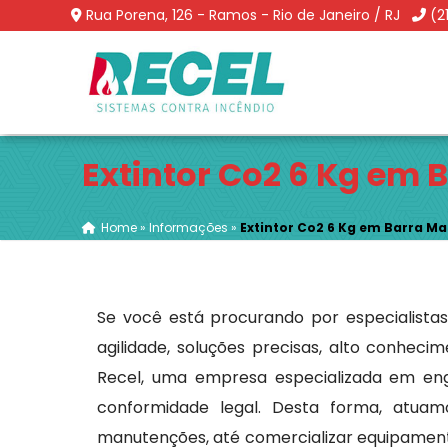
Rua Porena, 126 - Ramos - Rio de Janeiro / RJ
(2
Extintor Co2 6 Kg em
Home
»
Informações
»
Extintor Co2 6 Kg em Barra M
Se você está procurando por especialista
agilidade, soluções precisas, alto conheci
Recel, uma empresa especializada em eng
conformidade legal. Desta forma, atuamo
manutenções, até comercializar equipamen