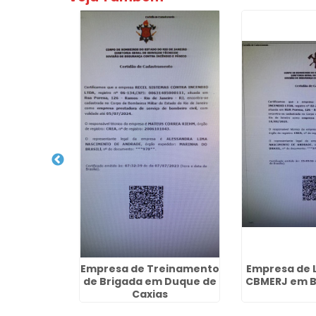
etecção e
Empresa de Treinamento
Empresa de 
cêndio em
de Brigada em Duque de
CBMERJ em B
lis
Caxias