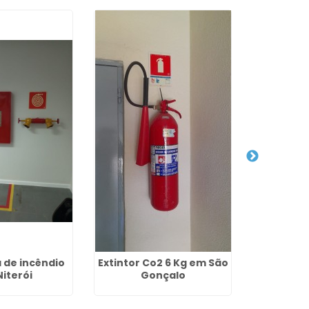
 de incêndio
Extintor Co2 6 Kg em São
Empresa 
iterói
Gonçalo
de E