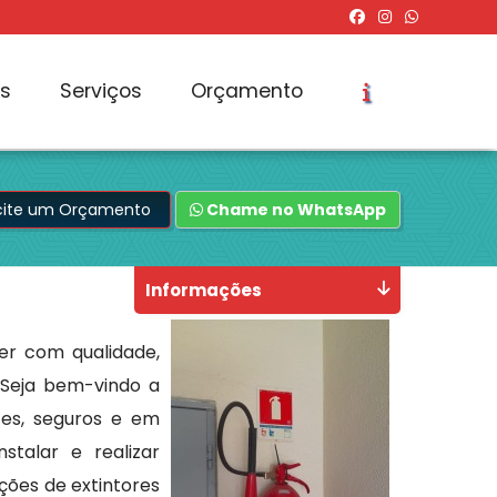
os
Serviços
Orçamento
icite um Orçamento
Chame no WhatsApp
Informações
er com qualidade,
. Seja bem-vindo a
zes, seguros e em
stalar e realizar
ões de extintores