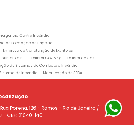
mergência Contra Incêndio
sa de Formação de Brigada
Empresa de Manutenção de Extintores
Extintor Ap 10lt
Extintor Co2 6 Kg
Extintor de Co2
lação de Sistemas de Combate a Incêndio
Sistema de Incendio
Manutenção de SPDA
rojeto de Sistema de Combate a Incendio
dio
Treinamento Brigada de Incêndio
Empresa de Extintores no Rio de Janeiro
ocalização
e a Incêndio na Barra da Tijuca
Rua Porena, 126 - Ramos - Rio de Janeiro /
êndio Rio de Janeiro
J - CEP: 21040-140