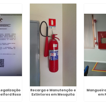
Legalização
Recarga e Manutenção e
Mangueira
elford Roxo
Extintores em Mesquita
em N