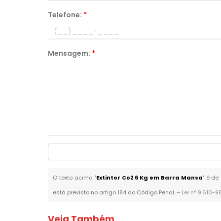
Telefone:
*
Mensagem:
*
O texto acima "
Extintor Co2 6 Kg em Barra Mansa
" é de
está previsto no artigo 184 do Código Penal. –
Lei n° 9.610-9
Veja Também