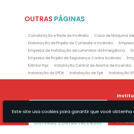
OUTRAS
PÁGINAS
Canalização e Rede de Incêndio
Casa de Maquina de
Elaboração de Projeto de Combate a Incêndio
Empresa
Empresa de Instalação de Luminária de Emergência
E
Empresa de Projeto de Segurança Contra Incêndio
Emp
Extintor Pqs
Instalação Central de Alarme de Incendio
Instalação de SPDA
Instalação de Spk
Instalação S
Manutenção e Instalação de SPDA
Projeto de Detecção
Projeto Rede de Sprinklers
Recarga e Manutenção e Exti
Treinamento de Brigada
Empresa de Manutenção de E
Instit
Prevenção e Combate a Incêndio na Barra da Tijuca
P
Hom
Sistemas de Combate a Incêndio no Rio de Janeiro
Ma
Este site usa cookies para garantir que você obtenha 
A Rec
Empresa de Projeto de Incêndio Zona Sul
Produ
Servi