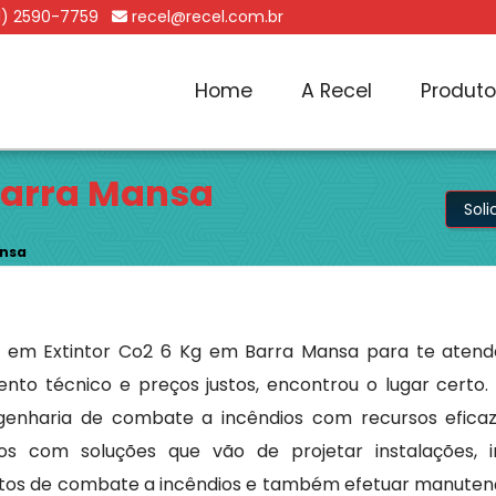
1) 2590-7759
recel@recel.com.br
Home
A Recel
Produt
 Barra Mansa
Sol
ansa
s em Extintor Co2 6 Kg em Barra Mansa para te atend
mento técnico e preços justos, encontrou o lugar certo
enharia de combate a incêndios com recursos efica
s com soluções que vão de projetar instalações, in
tos de combate a incêndios e também efetuar manutenç