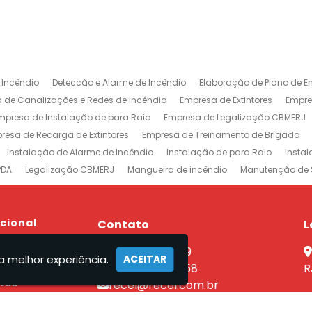
 Incêndio
Deteccão e Alarme de Incêndio
Elaboração de Plano de E
 de Canalizações e Redes de Incêndio
Empresa de Extintores
Empre
mpresa de Instalação de para Raio
Empresa de Legalização CBMERJ
resa de Recarga de Extintores
Empresa de Treinamento de Brigada
Instalação de Alarme de Incêndio
Instalação de para Raio
Insta
PDA
Legalização CBMERJ
Mangueira de incêndio
Manutenção de 
 e Alarme de Incêndio
Projeto de Prevenção e Combate à Incêndio
P
ntores
Rede de Sprinklers
Sistema de Prevenção e Combate a Incên
xtintores em Jacarepaguá
ucional
Empresa de Extintores na Barra da Tijuca
Contato
L
revenção e Combate a Incêndio no Rio de Janeiro
Sistemas de Combat
e
(21) 2590-7759
nutenção Sistema Preventivo Rio de Janeiro
Empresa de Projeto de Inc
a melhor experiência.
ACEITAR
el
(21) 96462-7358
R
tos
recel@recel.com.br
ços