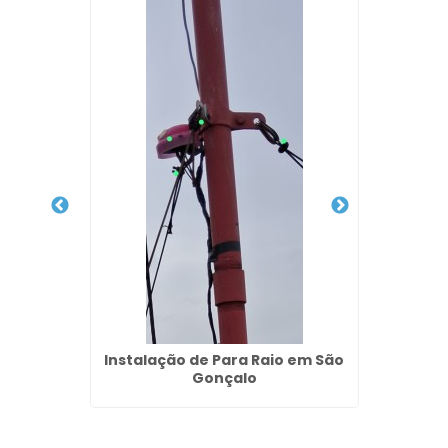
intores
Instalação de Para Raio em São
Empres
Gonçalo