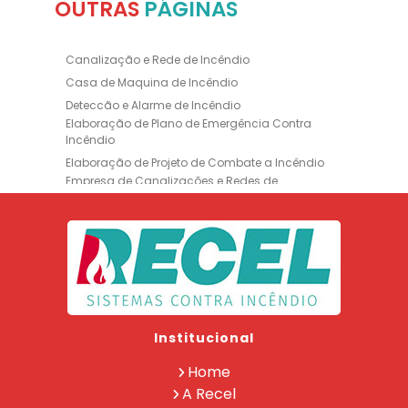
OUTRAS
PÁGINAS
Canalização e Rede de Incêndio
Casa de Maquina de Incêndio
Deteccão e Alarme de Incêndio
Elaboração de Plano de Emergência Contra
Incêndio
Elaboração de Projeto de Combate a Incêndio
Empresa de Canalizações e Redes de
Incêndio
Empresa de Extintores
Empresa de Formação de Brigada
Empresa de Instalação de Luminária de
Emergência
Empresa de Instalação de para Raio
Empresa de Legalização CBMERJ
Institucional
Empresa de Manutenção de Extintores
Empresa de Projeto de Segurança Contra
Home
Incêndio
A Recel
Empresa de Recarga de Extintores