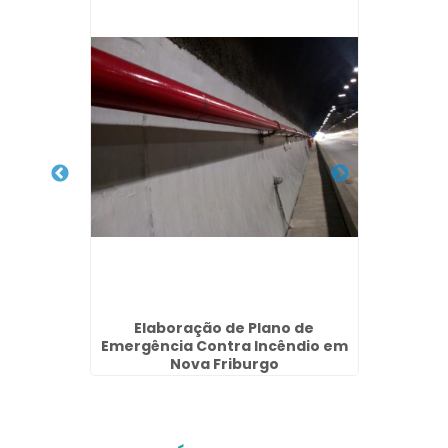
arme de
Elaboração de Plano de
El
alo
Emergência Contra Incêndio em
Com
Nova Friburgo