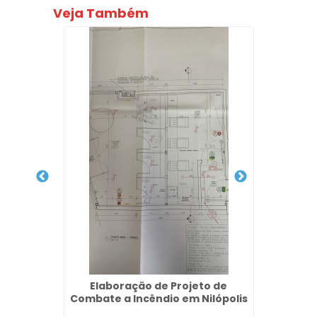
Veja Também
Combate
Elaboração de Projeto de
Empres
Roxo
Combate a Incêndio em Nilópolis