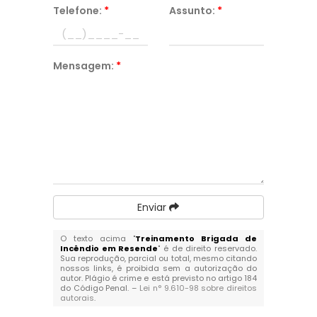
Telefone:
*
Assunto:
*
Mensagem:
*
Enviar
O texto acima "
Treinamento Brigada de
Incêndio em Resende
" é de direito reservado.
Sua reprodução, parcial ou total, mesmo citando
nossos links, é proibida sem a autorização do
autor. Plágio é crime e está previsto no artigo 184
do Código Penal. –
Lei n° 9.610-98 sobre direitos
autorais
.