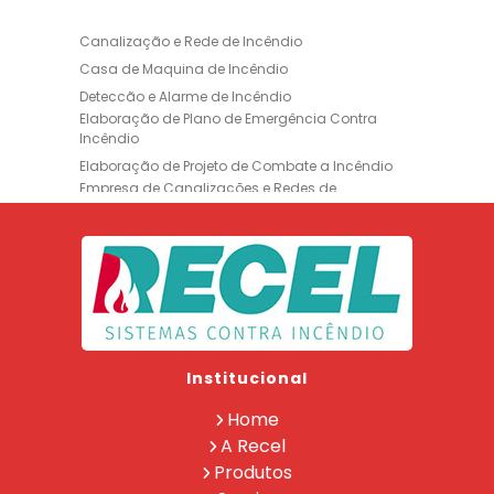
Canalização e Rede de Incêndio
Casa de Maquina de Incêndio
Deteccão e Alarme de Incêndio
Elaboração de Plano de Emergência Contra
Incêndio
Elaboração de Projeto de Combate a Incêndio
Empresa de Canalizações e Redes de
Incêndio
Empresa de Extintores
Empresa de Formação de Brigada
Empresa de Instalação de Luminária de
Emergência
Empresa de Instalação de para Raio
Empresa de Legalização CBMERJ
Institucional
Empresa de Manutenção de Extintores
Empresa de Projeto de Segurança Contra
Home
Incêndio
A Recel
Empresa de Recarga de Extintores
Produtos
Empresa de Treinamento de Brigada