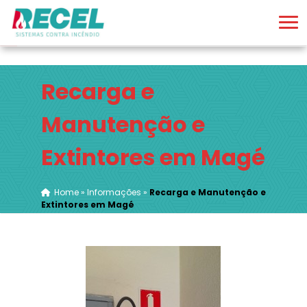
Recarga e
Manutenção e
Extintores em Magé
Home
»
Informações
»
Recarga e Manutenção e
Extintores em Magé