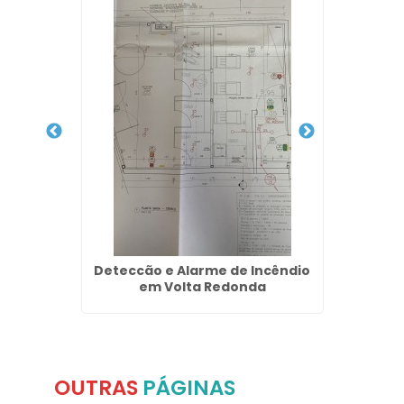
 Barra
Deteccão e Alarme de Incêndio
E
em Volta Redonda
Emerg
OUTRAS
PÁGINAS