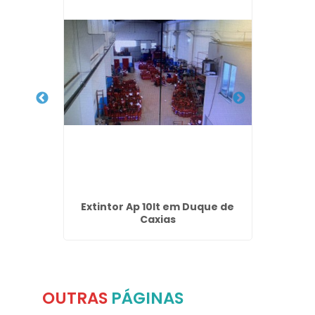
lis
Extintor Ap 10lt em Duque de
Projet
Caxias
à I
OUTRAS
PÁGINAS