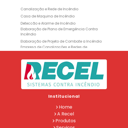
Canalização e Rede de Incêndio
Casa de Maquina de Incêndio
Deteccão e Alarme de Incêndio
Elaboração de Plano de Emergência Contra
Incêndio
Elaboração de Projeto de Combate a Incêndio
Empresa de Canalizações e Redes de
Incêndio
Empresa de Extintores
Empresa de Formação de Brigada
Empresa de Instalação de Luminária de
Emergência
Empresa de Instalação de para Raio
Empresa de Legalização CBMERJ
Institucional
Empresa de Manutenção de Extintores
Empresa de Projeto de Segurança Contra
Home
Incêndio
A Recel
Empresa de Recarga de Extintores
Produtos
Empresa de Treinamento de Brigada
Serviços