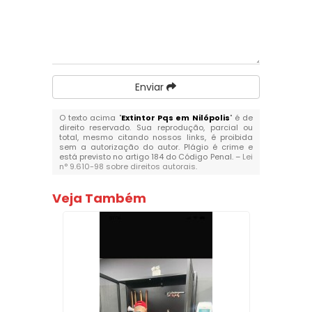
Enviar
O texto acima "
Extintor Pqs em Nilópolis
" é de
direito reservado. Sua reprodução, parcial ou
total, mesmo citando nossos links, é proibida
sem a autorização do autor. Plágio é crime e
está previsto no artigo 184 do Código Penal. –
Lei
n° 9.610-98 sobre direitos autorais
.
Veja Também