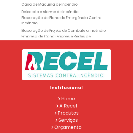
Casa de Maquina de Incêndio
Deteccão e Alarme de Incêndio
Elaboração de Plano de Emergência Contra
Incêndio
Elaboração de Projeto de Combate a Incêndio
Empresa de Canalizações e Redes de
Incêndio
Empresa de Extintores
Empresa de Formação de Brigada
Empresa de Instalação de Luminária de
Emergência
Empresa de Instalação de para Raio
Empresa de Legalização CBMERJ
Institucional
Empresa de Manutenção de Extintores
Empresa de Projeto de Segurança Contra
Home
Incêndio
A Recel
Empresa de Recarga de Extintores
Produtos
Empresa de Treinamento de Brigada
Serviços
Extintor Ap 10lt
Extintor Co2 6 Kg
Orçamento
Extintor de Co2
Extintor Pqs