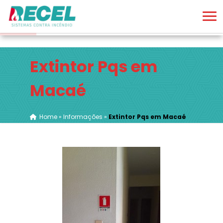
Extintor Pqs em
Macaé
Home
»
Informações
»
Extintor Pqs em Macaé