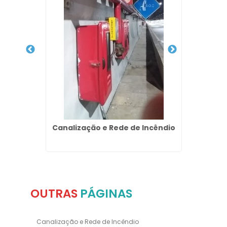
em Cabo
Canalização e Rede de Incêndio
El
Comb
OUTRAS
PÁGINAS
Canalização e Rede de Incêndio