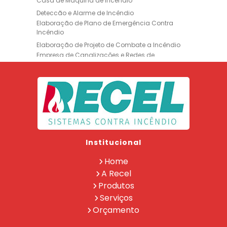
Casa de Maquina de Incêndio
Deteccão e Alarme de Incêndio
Elaboração de Plano de Emergência Contra
Incêndio
Elaboração de Projeto de Combate a Incêndio
Empresa de Canalizações e Redes de
Incêndio
Empresa de Extintores
Empresa de Formação de Brigada
Empresa de Instalação de Luminária de
Emergência
Empresa de Instalação de para Raio
Empresa de Legalização CBMERJ
Institucional
Empresa de Manutenção de Extintores
Empresa de Projeto de Segurança Contra
Home
Incêndio
A Recel
Empresa de Recarga de Extintores
Produtos
Empresa de Treinamento de Brigada
Serviços
Extintor Ap 10lt
Extintor Co2 6 Kg
Orçamento
Extintor de Co2
Extintor Pqs