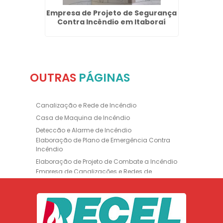
o em
Empresa de Projeto de Segurança
Extin
Contra Incêndio em Itaboraí
OUTRAS
PÁGINAS
Canalização e Rede de Incêndio
Casa de Maquina de Incêndio
Deteccão e Alarme de Incêndio
Elaboração de Plano de Emergência Contra
Incêndio
Elaboração de Projeto de Combate a Incêndio
Empresa de Canalizações e Redes de
Incêndio
Empresa de Extintores
Empresa de Formação de Brigada
Empresa de Instalação de Luminária de