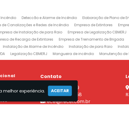
 Incêndio
Deteccão e Alarme de Incêndio
Elaboração de Plano de E
 de Canalizações e Redes de Incêndio
Empresa de Extintores
Empre
mpresa de Instalação de para Raio
Empresa de Legalização CBMERJ
resa de Recarga de Extintores
Empresa de Treinamento de Brigada
Instalação de Alarme de Incêndio
Instalação de para Raio
Insta
PDA
Legalização CBMERJ
Mangueira de incêndio
Manutenção de 
 e Alarme de Incêndio
Projeto de Prevenção e Combate à Incêndio
P
ntores
Rede de Sprinklers
Sistema de Prevenção e Combate a Incên
xtintores em Jacarepaguá
ucional
Empresa de Extintores na Barra da Tijuca
Contato
L
revenção e Combate a Incêndio no Rio de Janeiro
Sistemas de Combat
e
(21) 2590-7759
nutenção Sistema Preventivo Rio de Janeiro
Empresa de Projeto de Inc
a melhor experiência.
ACEITAR
el
(21) 96462-7358
R
tos
recel@recel.com.br
ços
mento