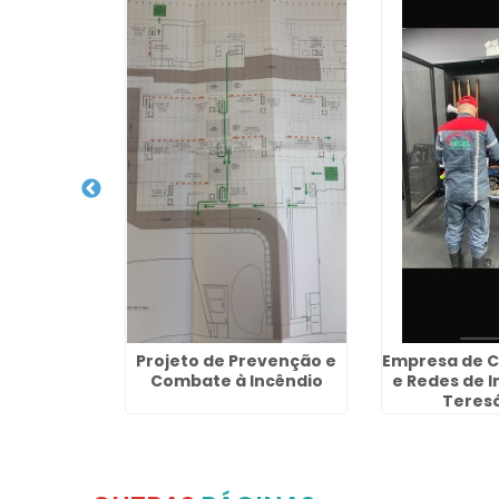
 Alarme de
Projeto de Prevenção e
Empresa de C
ova Iguaçu
Combate à Incêndio
e Redes de 
Teresó