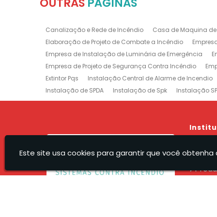
OUTRAS
PÁGINAS
Canalização e Rede de Incêndio
Casa de Maquina de
Elaboração de Projeto de Combate a Incêndio
Empresa
Empresa de Instalação de Luminária de Emergência
E
Empresa de Projeto de Segurança Contra Incêndio
Emp
Extintor Pqs
Instalação Central de Alarme de Incendio
Instalação de SPDA
Instalação de Spk
Instalação S
Manutenção e Instalação de SPDA
Projeto de Detecção
Projeto Rede de Sprinklers
Recarga e Manutenção e Exti
Treinamento de Brigada
Empresa de Manutenção de E
Instit
Prevenção e Combate a Incêndio na Barra da Tijuca
P
Hom
Sistemas de Combate a Incêndio no Rio de Janeiro
Ma
Este site usa cookies para garantir que você obtenha 
A Rec
Empresa de Projeto de Incêndio Zona Sul
Produ
Servi
Orça
Recel - Sistemas Contra Incendio Eireli