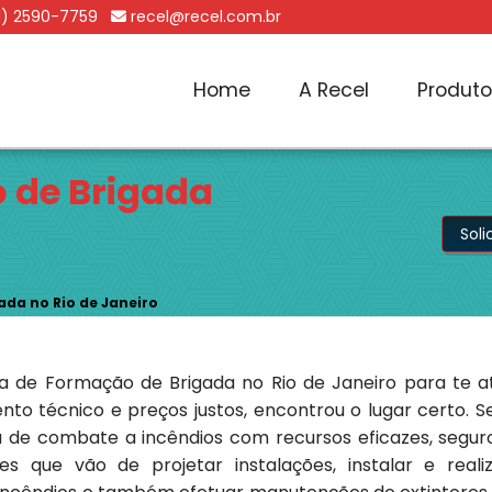
1) 2590-7759
recel@recel.com.br
Home
A Recel
Produt
 de Brigada
Sol
da no Rio de Janeiro
 de Formação de Brigada no Rio de Janeiro para te a
ento técnico e preços justos, encontrou o lugar certo. 
 de combate a incêndios com recursos eficazes, segu
s que vão de projetar instalações, instalar e real