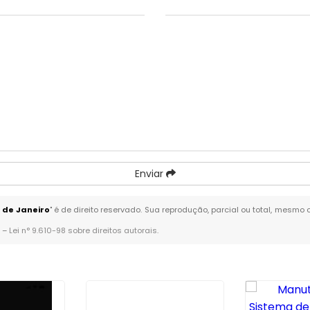
Enviar
 de Janeiro
" é de direito reservado. Sua reprodução, parcial ou total, mesmo 
. –
Lei n° 9.610-98 sobre direitos autorais
.