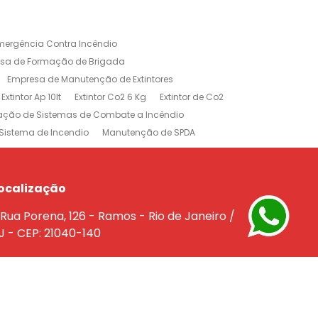
mergência Contra Incêndio
sa de Formação de Brigada
Empresa de Manutenção de Extintores
Extintor Ap 10lt
Extintor Co2 6 Kg
Extintor de Co2
lação de Sistemas de Combate a Incêndio
Sistema de Incendio
Manutenção de SPDA
rojeto de Sistema de Combate a Incendio
dio
Treinamento Brigada de Incêndio
Empresa de Extintores no Rio de Janeiro
ocalização
e a Incêndio na Barra da Tijuca
Rua Porena, 126 - Ramos - Rio de Janeiro /
êndio Rio de Janeiro
J - CEP: 21040-140