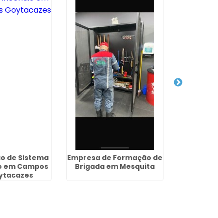
o de Sistema
Empresa de Formação de
Rede de Sp
io em Campos
Brigada em Mesquita
de
ytacazes