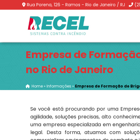
Rua Porena, 126 - Ramos - Rio de Janeiro / RJ
(2
Empresa de Formação
no Rio de Janeiro
Home
»
Informações
»
Empresa de Formação de Briga
Se você está procurando por uma Empresa
agilidade, soluções precisas, alto conhecim
uma empresa especializada em engenharia
legal. Desta forma, atuamos com soluçõe